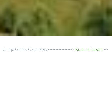
Urząd Gminy Czarnków
Kultura i sport
Ścieżka
Sport
nawigacyjna
Sport
Gmina Czarnków stara się rozbudzać wśród swoich mieszkańców
potrzebę aktywności sportowej, która jest naturalną gwarancją
zdrowia. Z tego powodu samorząd wspiera różne inicjatywy sportowe,
zarówno promocyjnie, finansowo, jak i organizacyjnie.