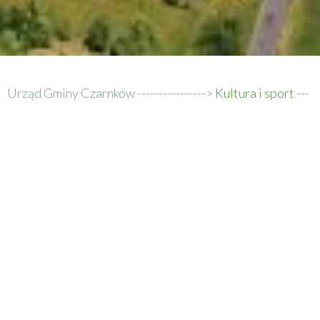
Urząd Gminy Czarnków
Kultura i sport
Ścieżka
Gminny Punkt Konsultacyjny
nawigacyjna
Gminny Punkt Konsultacyjny
Gminny Punkt Konsultacyjny dla
Uzależnionych i Współuzależnionych
oraz Ofiar Przemocy w Rodzinie
Adres:
64-700 Czarnków
ul. Browarna 6