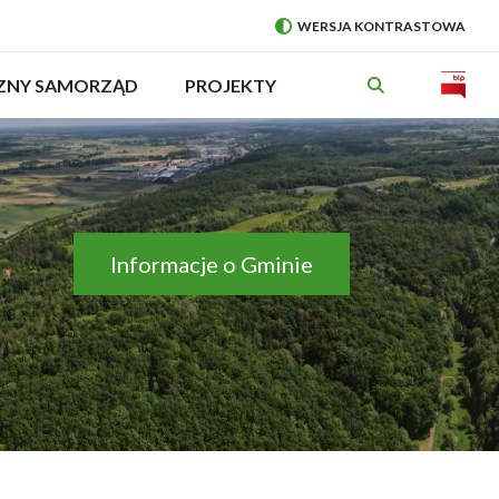
WERSJA KONTRASTOWA
PRZEŁĄCZ
NA:
Will
CZNY SAMORZĄD
ROZWIŃ
PROJEKTY
MENU
open
in
new
wind
Informacje o Gminie