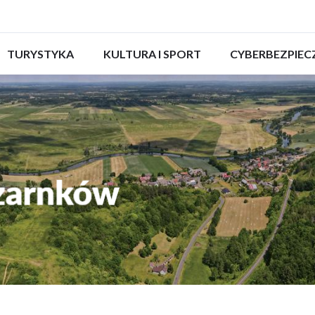
ROZWIŃ
TURYSTYKA
ROZWIŃ
KULTURA I SPORT
ROZWIŃ
CYBERBEZPIE
MENU
MENU
MENU