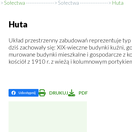
Sołectwa
Sołectwa
Huta
Huta
Układ przestrzenny zabudowań reprezentuje typ 
dziś zachowały się: XIX-wieczne budynki kuźni, go
murowane budynki mieszkalne i gospodarcze z koń
kościół z 1910 r. z wieżą i kolumnowym portykie
DRUKUJ
PDF
Udostępnij
:
Will
Facebook
open
in
new
window