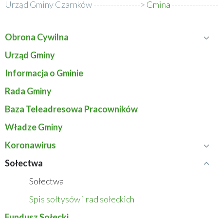
Urząd Gminy Czarnków
Gmina
Ścieżka
nawigacyjna
Obrona Cywilna
Rozwiń
Menu
menu
Urząd Gminy
Obrona
serwisu
Informacja o Gminie
Cywilna
Rada Gminy
Baza Teleadresowa Pracowników
Władze Gminy
Koronawirus
Rozwiń
menu
Sołectwa
Zwiń
Koronawirus
menu
Sołectwa
Sołectwa
Spis sołtysów i rad sołeckich
Fundusz Sołecki