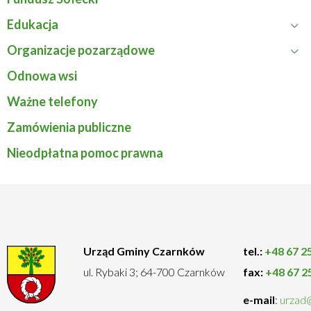
Edukacja
Rozwiń
menu
Organizacje pozarządowe
Rozwiń
Edukacja
menu
Odnowa wsi
Organizacje
Ważne telefony
pozarządowe
Zamówienia publiczne
Nieodpłatna pomoc prawna
Urząd Gminy Czarnków
tel.:
+48 67 2
ul. Rybaki 3; 64-700 Czarnków
fax:
+48 67 2
e-mail
:
urzad