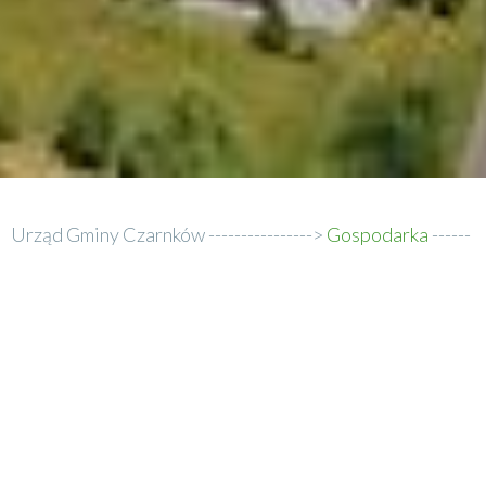
Urząd Gminy Czarnków
Gospodarka
Ścieżka
Czyste powietrze
nawigacyjna
Czyste powietrze