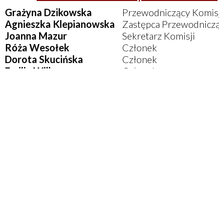
Grażyna Dzikowska
Przewodniczący Komisj
Agnieszka Klepianowska
Zastępca Przewodnicz
Joanna Mazur
Sekretarz Komisji
Róża Wesołek
Członek
Dorota Skucińska
Członek
Emilia Wilk
Członek
Ważne telefony :
Ogólnopolskie Pogotowie dla Ofiar Przem
Rodzinie "Niebieska Linia"
tel. 800-12-00-0
oferuje całodobową pomoc osobom doznając
przemocy w rodzinie, świadkom przemocy ora
osobom poszukującym informacji na temat zjaw
sposobów przeciwdziałania przemocy w rodzin
Więcej na stronie https://niebieskalinia.info
Telefon zaufania dedykowany osobom cier
z powodu uzależnień behawioralnych
oraz ic